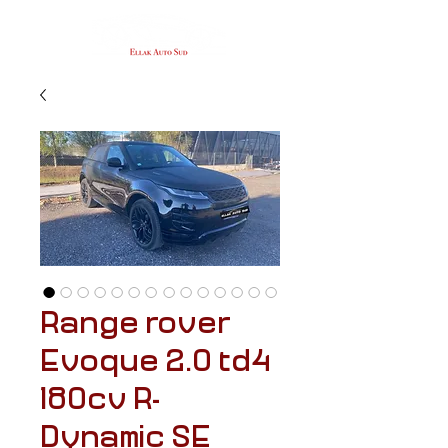
Range rover
Evoque 2.0 td4
180cv R-
Dynamic SE