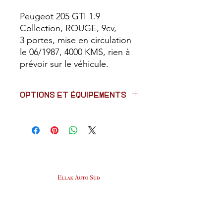
Peugeot 205 GTI 1.9
Collection, ROUGE, 9cv,
3 portes, mise en circulation
le 06/1987, 4000 KMS, rien à
prévoir sur le véhicule.
OPTIONS ET ÉQUIPEMENTS
Vitres électriques
Volant sport
Volant 3 branches
Roue de secours
Fermeture centralisée
Toit ouvrant panoramique
Jantes alu
Sièges cuirs
SUIVEZ-NOUS
Banquette rabattable
Radio / CD
Allume cigare