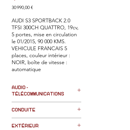
Prix
30 990,00 €
AUDI S3 SPORTBACK 2.0
TFSI 300CH QUATTRO, 19cv,
5 portes, mise en circulation
le 01/2015, 90 000 KMS.
VEHICULE FRANCAIS 5
places, couleur intérieur :
NOIR, boîte de vitesse :
automatique
AUDIO -
TÉLÉCOMMUNICATIONS
volant multifonctions
CONDUITE
bluetooth
radio CD USB MP3
4 roues motrices QUATTRO
GPS
EXTÉRIEUR
détecteur de pluie