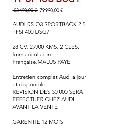
Prix
Prix
 83 490,00 € 
79 990,00 €
original
promotionnel
AUDI RS Q3 SPORTBACK 2.5
TFSI 400 DSG7
28 CV, 29900 KMS, 2 CLES,
Immatriculation
Française,MALUS PAYE
Entretien complet Audi à jour
et disponible:
REVISION DES 30 000 SERA
EFFECTUER CHEZ AUDI
AVANT LA VENTE
GARENTIE 12 MOIS