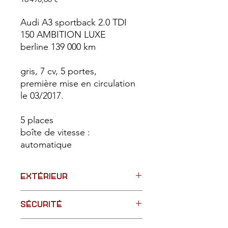
Audi A3 sportback 2.0 TDI
150 AMBITION LUXE
berline 139 000 km
gris, 7 cv, 5 portes,
première mise en circulation
le 03/2017.
5 places
boîte de vitesse :
automatique
EXTÉRIEUR
- barres de toit
SÉCURITÉ
- toit panoramique
- vitres surteintées
-détecteur de pluie
- phares xenon