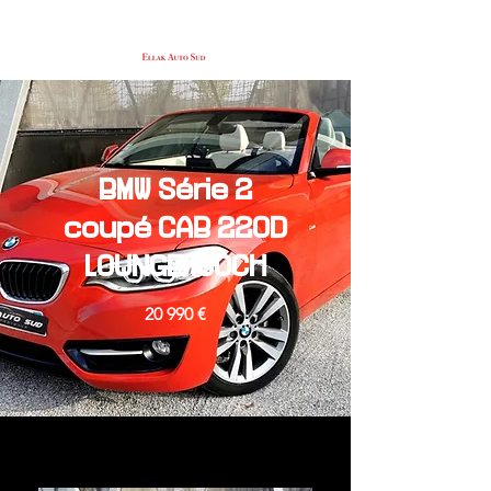
BMW Série 2
coupé CAB 220D
LOUNGE 190CH
20 990 €