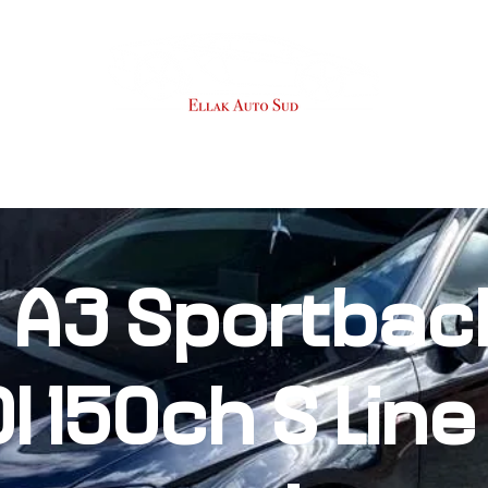
SERVICES
RACHAT
À PROPOS
 A3 Sportbac
I 150ch S Line