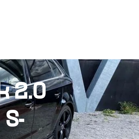
APPELEZ-NOUS
CONTACT
k 2.0
 S-