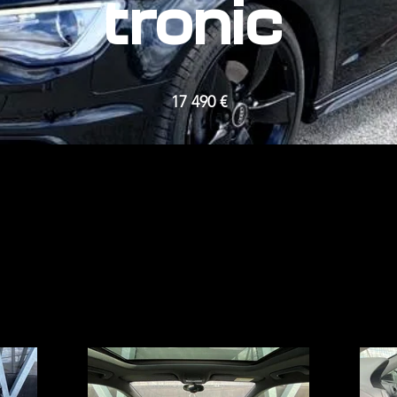
tronic
17 490 €