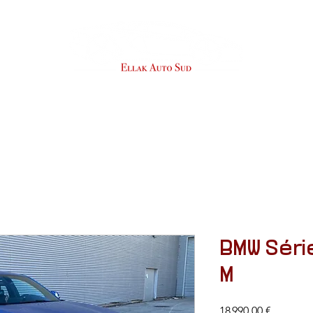
SERVICES
RACHAT
À PROPOS
BMW Série
M
Prix
18 990,00 €