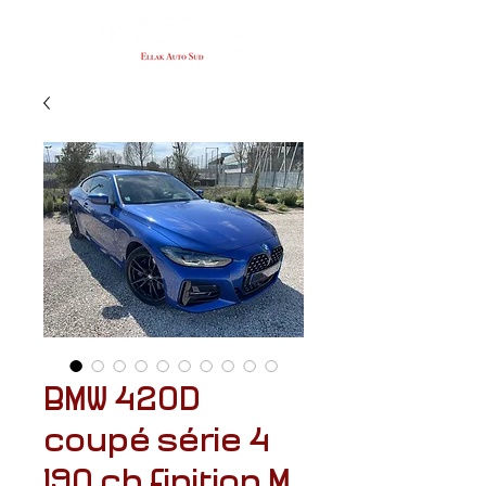
BMW 420D
coupé série 4
190 ch finition M